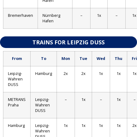
Hafen
Bremerhaven
Nürnberg
–
1x
–
1x
Hafen
TRAINS FOR LEIPZIG DUSS
From
To
Mon
Tue
Wed
Thu
Fri
Leipzig-
Hamburg
2x
2x
1x
1x
1x
Wahren
DUSS
METRANS
Leipzig-
–
1x
–
1x
–
Praha
Wahren
DUSS
Hamburg
Leipzig-
1x
1x
1x
1x
2x
Wahren
DUSS