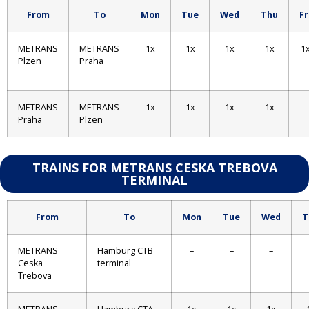
From
To
Mon
Tue
Wed
Thu
Fr
METRANS
METRANS
1x
1x
1x
1x
1
Plzen
Praha
METRANS
METRANS
1x
1x
1x
1x
–
Praha
Plzen
TRAINS FOR METRANS CESKA TREBOVA
TERMINAL
From
To
Mon
Tue
Wed
T
METRANS
Hamburg CTB
–
–
–
Ceska
terminal
Trebova