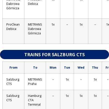
Dabrowa
Debica
Górnicza
ProClean
METRANS
1x
–
1x
–
1
Debica
Dabrowa
Górnicza
TRAINS FOR SALZBURG CTS
From
To
Mon
Tue
Wed
Thu
Fr
Salzburg
METRANS
–
1x
–
1x
–
CTS
Praha
Salzburg
Hamburg
–
1x
1x
1x
–
CTS
CTA
Terminal