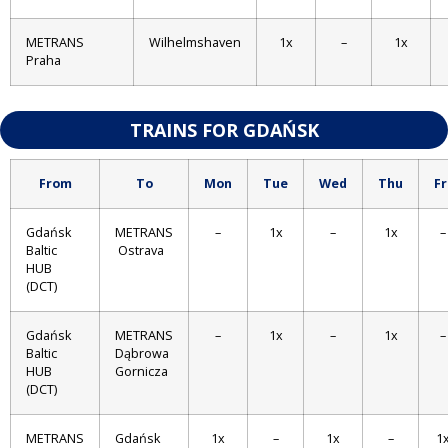
METRANS
Wilhelmshaven
1x
–
1x
Praha
TRAINS FOR GDAŃSK
From
To
Mon
Tue
Wed
Thu
Fr
Gdańsk
METRANS
–
1x
–
1x
–
Baltic
Ostrava
HUB
(DCT)
Gdańsk
METRANS
–
1x
–
1x
–
Baltic
Dąbrowa
HUB
Gornicza
(DCT)
METRANS
Gdańsk
1x
–
1x
–
1