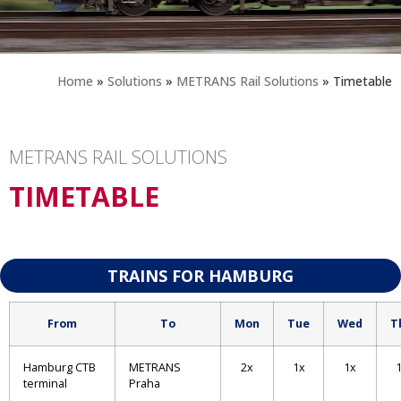
Home
»
Solutions
»
METRANS Rail Solutions
»
Timetable
METRANS RAIL SOLUTIONS
TIMETABLE
TRAINS FOR HAMBURG
From
To
Mon
Tue
Wed
T
Hamburg CTB
METRANS
2x
1x
1x
terminal
Praha