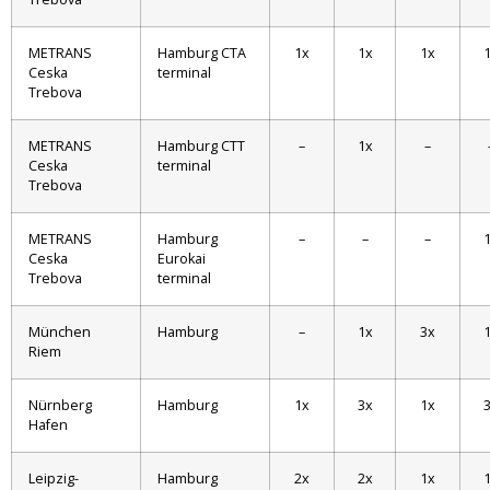
METRANS
Hamburg CTA
1x
1x
1x
Ceska
terminal
Trebova
METRANS
Hamburg CTT
–
1x
–
Ceska
terminal
Trebova
METRANS
Hamburg
–
–
–
Ceska
Eurokai
Trebova
terminal
München
Hamburg
–
1x
3x
Riem
Nürnberg
Hamburg
1x
3x
1x
Hafen
Leipzig-
Hamburg
2x
2x
1x