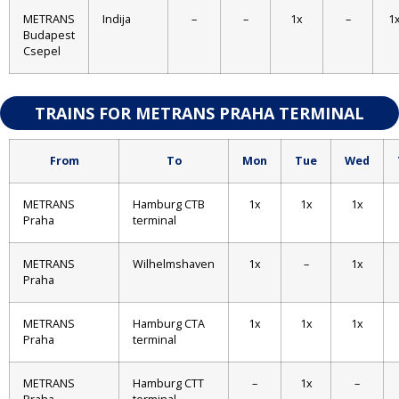
METRANS
Indija
–
–
1x
–
1
Budapest
Csepel
TRAINS FOR METRANS PRAHA TERMINAL
From
To
Mon
Tue
Wed
METRANS
Hamburg CTB
1x
1x
1x
Praha
terminal
METRANS
Wilhelmshaven
1x
–
1x
Praha
METRANS
Hamburg CTA
1x
1x
1x
Praha
terminal
METRANS
Hamburg CTT
–
1x
–