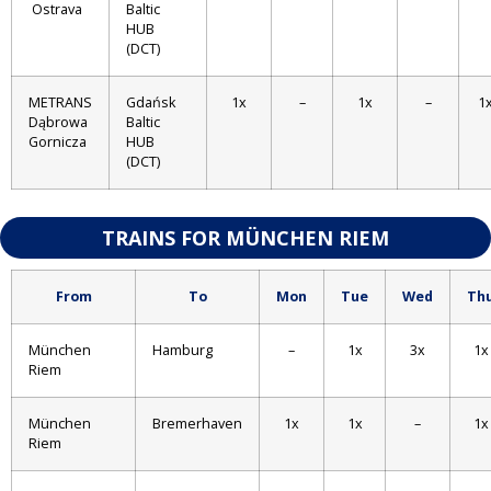
Ostrava
Baltic
HUB
(DCT)
METRANS
Gdańsk
1x
–
1x
–
1
Dąbrowa
Baltic
Gornicza
HUB
(DCT)
TRAINS FOR MÜNCHEN RIEM
From
To
Mon
Tue
Wed
Th
München
Hamburg
–
1x
3x
1x
Riem
München
Bremerhaven
1x
1x
–
1x
Riem