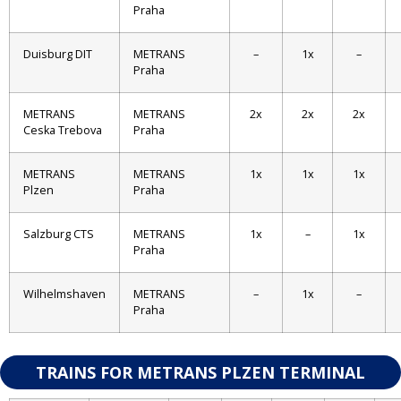
Praha
Duisburg DIT
METRANS
–
1x
–
Praha
METRANS
METRANS
2x
2x
2x
Ceska Trebova
Praha
METRANS
METRANS
1x
1x
1x
Plzen
Praha
Salzburg CTS
METRANS
1x
–
1x
Praha
Wilhelmshaven
METRANS
–
1x
–
Praha
TRAINS FOR METRANS PLZEN TERMINAL