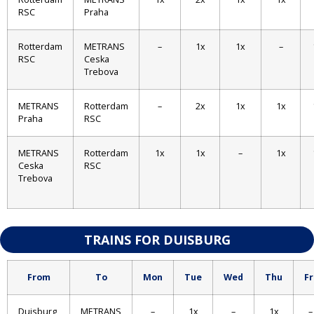
RSC
Praha
Rotterdam
METRANS
–
1x
1x
–
RSC
Ceska
Trebova
METRANS
Rotterdam
–
2x
1x
1x
Praha
RSC
METRANS
Rotterdam
1x
1x
–
1x
Ceska
RSC
Trebova
TRAINS FOR DUISBURG
From
To
Mon
Tue
Wed
Thu
Fr
Duisburg
METRANS
–
1x
–
1x
–