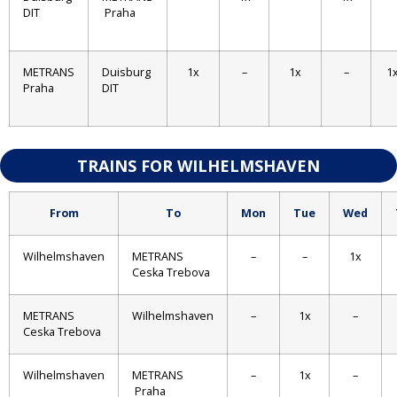
DIT
Praha
METRANS
Duisburg
1x
–
1x
–
1
Praha
DIT
TRAINS FOR WILHELMSHAVEN
From
To
Mon
Tue
Wed
Wilhelmshaven
METRANS
–
–
1x
Ceska Trebova
METRANS
Wilhelmshaven
–
1x
–
Ceska Trebova
Wilhelmshaven
METRANS
–
1x
–
Praha