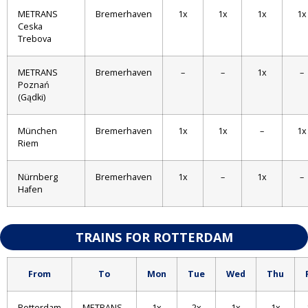
METRANS
Bremerhaven
1x
1x
1x
1x
Ceska
Trebova
METRANS
Bremerhaven
–
–
1x
–
Poznań
(Gądki)
München
Bremerhaven
1x
1x
–
1x
Riem
Nürnberg
Bremerhaven
1x
–
1x
–
Hafen
TRAINS FOR ROTTERDAM
From
To
Mon
Tue
Wed
Thu
Rotterdam
METRANS
1x
2x
1x
1x