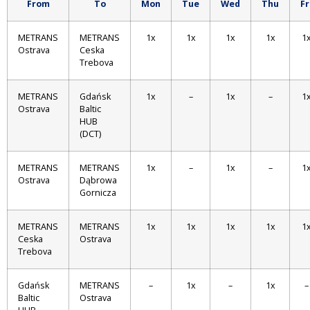
From
To
Mon
Tue
Wed
Thu
Fr
METRANS
METRANS
1x
1x
1x
1x
1
Ostrava
Ceska
Trebova
METRANS
Gdańsk
1x
–
1x
–
1
Ostrava
Baltic
HUB
(DCT)
METRANS
METRANS
1x
–
1x
–
1
Ostrava
Dąbrowa
Gornicza
METRANS
METRANS
1x
1x
1x
1x
1
Ceska
Ostrava
Trebova
Gdańsk
METRANS
–
1x
–
1x
–
Baltic
Ostrava