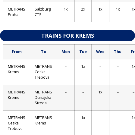
METRANS
Salzburg
1x
2x
1x
1x
1
Praha
CTS
TRAINS FOR KREMS
From
To
Mon
Tue
Wed
Thu
Fr
METRANS
METRANS
–
1x
–
–
1
Krems
Ceska
Trebova
METRANS
METRANS
–
–
1x
–
–
Krems
Dunajska
Streda
METRANS
METRANS
–
1x
–
–
1
Ceska
Krems
Trebova