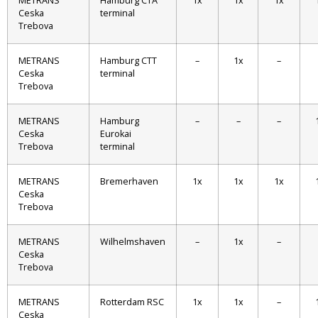
METRANS
Hamburg CTA
1x
1x
1x
Ceska
terminal
Trebova
METRANS
Hamburg CTT
–
1x
–
Ceska
terminal
Trebova
METRANS
Hamburg
–
–
–
Ceska
Eurokai
Trebova
terminal
METRANS
Bremerhaven
1x
1x
1x
Ceska
Trebova
METRANS
Wilhelmshaven
–
1x
–
Ceska
Trebova
METRANS
Rotterdam RSC
1x
1x
–
Ceska