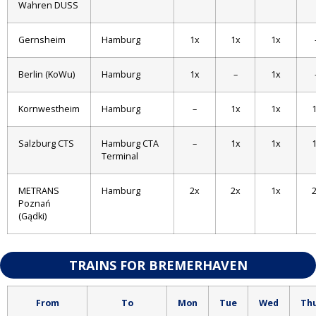
Wahren DUSS
Gernsheim
Hamburg
1x
1x
1x
Berlin (KoWu)
Hamburg
1x
–
1x
Kornwestheim
Hamburg
–
1x
1x
Salzburg CTS
Hamburg CTA
–
1x
1x
Terminal
METRANS
Hamburg
2x
2x
1x
Poznań
(Gądki)
TRAINS FOR BREMERHAVEN
From
To
Mon
Tue
Wed
Th