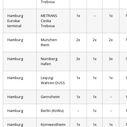
Trebova
Hamburg
METRANS
1x
–
1x
Eurokai
Ceska
terminal
Trebova
Hamburg
München
2x
2x
2x
Riem
Hamburg
Nürnberg
3x
1x
3x
Hafen
Hamburg
Leipzig-
1x
1x
1x
Wahren DUSS
Hamburg
Gernsheim
1x
1x
–
Hamburg
Berlin (KoWu)
–
1x
–
Hamburg
Kornwestheim
1x
1x
1x