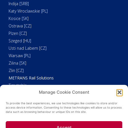
Indija [SRB]
Katy Wroclawskie [PL]
Kosice [SK]
Ostrava [CZ]
Plzen [CZ]
Szeged [HU]
Usti nad Labem [CZ]
Warsaw [PL]
Zilina [SK]
Zlin [CZ]
METRANS Rail Solutions
Timetable
Manage Cookie Consent
Our Fleet
METRANS Additional Solutions
To provide the best experiences, we use technologies like cookies to store and/or
Trucking
access device information. Consenting to these technologies will allow us to process
data such as browsing behaviour or unique IDs on this site.
Customs Clearance
Weighing
Accept