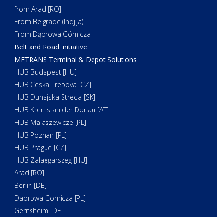
from Arad [RO]
From Belgrade (Indjija)
From Dąbrowa Górnicza
Belt and Road Initiative
METRANS Terminal & Depot Solutions
HUB Budapest [HU]
HUB Ceska Trebova [CZ]
HUB Dunajska Streda [SK]
HUB Krems an der Donau [AT]
HUB Malaszewicze [PL]
HUB Poznan [PL]
HUB Prague [CZ]
HUB Zalaegarszeg [HU]
Arad [RO]
Berlin [DE]
Dabrowa Gornicza [PL]
Gernsheim [DE]